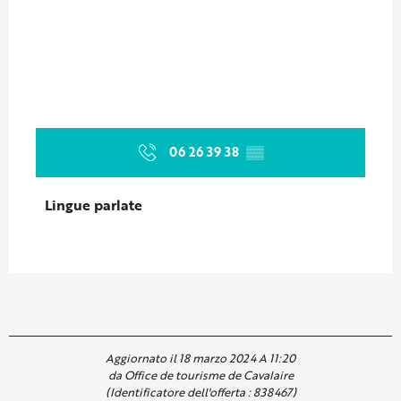
06 26 39 38
▒▒
Lingue parlate
Lingue parlate
Aggiornato il 18 marzo 2024 A 11:20
da Office de tourisme de Cavalaire
(Identificatore dell'offerta :
838467
)