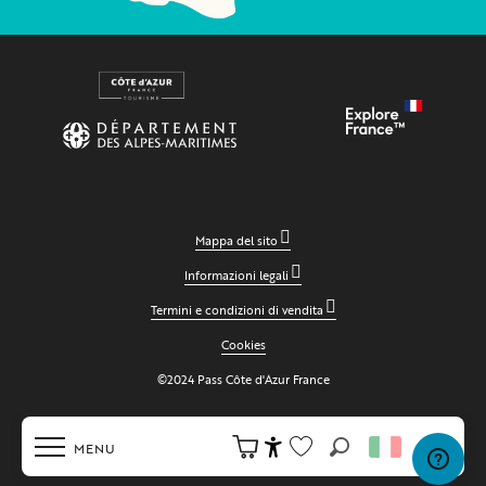
Mappa del sito
Informazioni legali
Termini e condizioni di vendita
Cookies
©2024 Pass Côte d'Azur France
MENU
Ricerca
Accessibilité
Voir les favoris