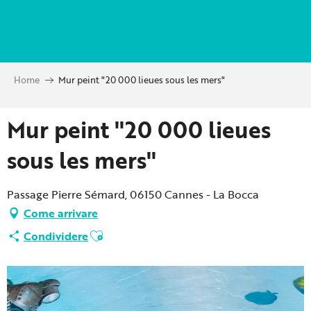
Aller
au
contenu
principal
Home
Mur peint "20 000 lieues sous les mers"
Mur peint "20 000 lieues
sous les mers"
Passage Pierre Sémard, 06150 Cannes - La Bocca
Come arrivare
Ajouter aux favoris
Condividere