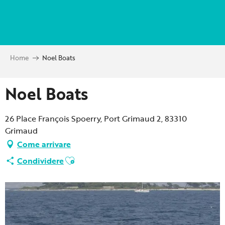
Aller
au
contenu
principal
Home
Noel Boats
Noel Boats
26 Place François Spoerry, Port Grimaud 2, 83310
Grimaud
Come arrivare
Ajouter aux favoris
Condividere