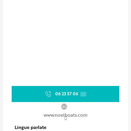
06 23 57 06
▒▒
www.noelboats.com
Lingue parlate
Lingue parlate