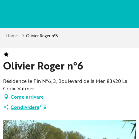
Aller
au
contenu
principal
Home
Olivier Roger n°6
Olivier Roger n°6
Résidence le Pin N°6, 3, Boulevard de la Mer, 83420 La
Croix-Valmer
Come arrivare
Ajouter aux favoris
Condividere