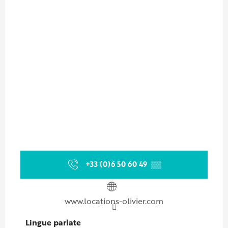
+33 (0)6 50 60 49
▒▒
www.locations-olivier.com
Lingue parlate
Lingue parlate