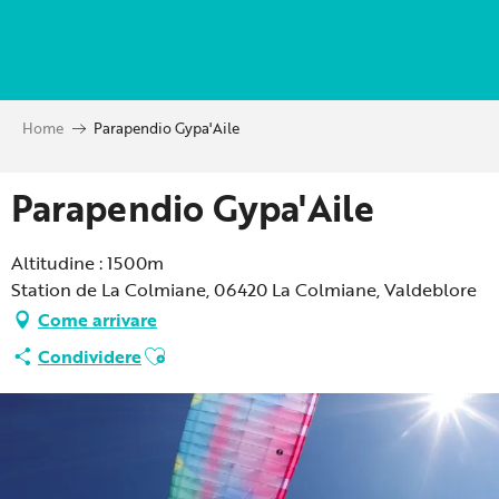
Aller
au
contenu
principal
Home
Parapendio Gypa'Aile
Parapendio Gypa'Aile
Altitudine : 1500m
Station de La Colmiane, 06420 La Colmiane, Valdeblore
Come arrivare
Ajouter aux favoris
Condividere