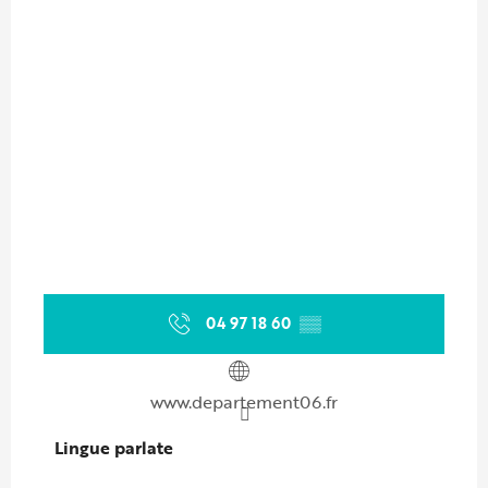
04 97 18 60
▒▒
www.departement06.fr
Lingue parlate
Lingue parlate