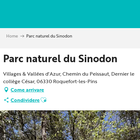
Aller
au
contenu
principal
Home
Parc naturel du Sinodon
Parc naturel du Sinodon
Villages & Vallées d'Azur, Chemin du Peissaut, Dernier le
collège César, 06330 Roquefort-les-Pins
Come arrivare
Ajouter aux favoris
Condividere