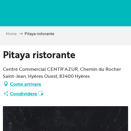
Aller
au
contenu
principal
Home
Pitaya ristorante
Pitaya ristorante
Centre Commercial CENTR'AZUR, Chemin du Rocher
Saint-Jean, Hyères Ouest, 83400 Hyères
Come arrivare
Ajouter aux favoris
Condividere