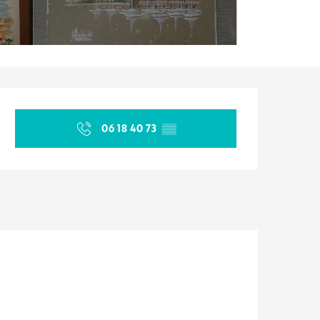
Orari e contatti
06 18 40 73
▒▒