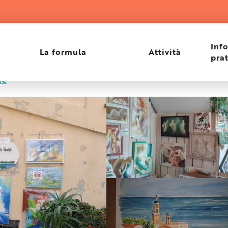
Inf
La formula
Attività
pra
re