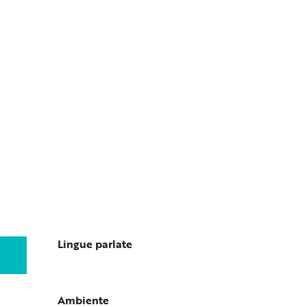
Lingue parlate
Lingue parlate
Ambiente
Ambiente