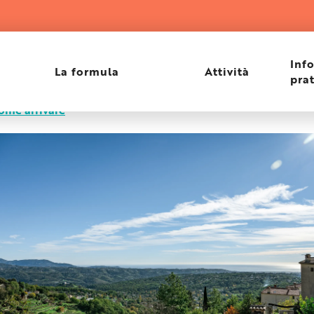
eannet
Inf
La formula
Attività
pra
ome arrivare