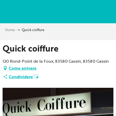
Aller
au
contenu
principal
Home
Quick coiffure
Quick coiffure
120 Rond-Point de la Foux, 83580 Gassin, 83580 Gassin
Come arrivare
Ajouter aux favoris
Condividere