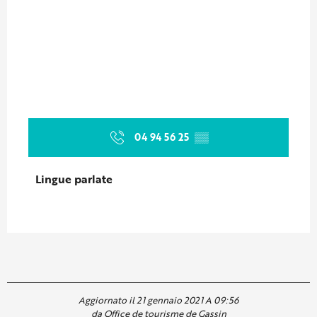
04 94 56 25
▒▒
Lingue parlate
Lingue parlate
Aggiornato il 21 gennaio 2021 A 09:56
da Office de tourisme de Gassin