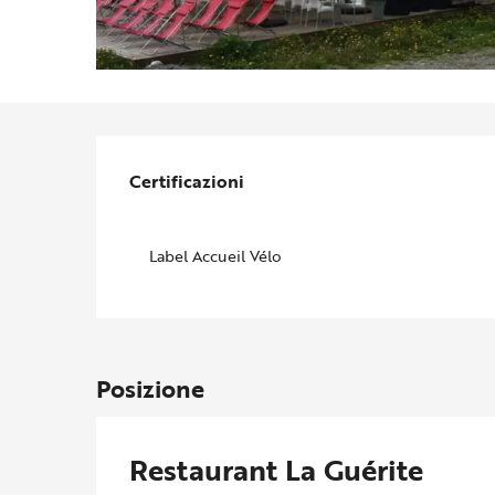
Offerte di prestazion
Certificazioni
Certificazioni
Label Accueil Vélo
Posizione
Restaurant La Guérite