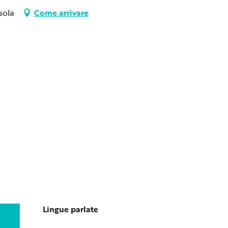
sola
Come arrivare
Lingue parlate
Lingue parlate