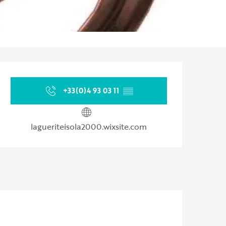
Orari e contatti
+33(0)4 93 03 11
▒▒
lagueriteisola2000.wixsite.com