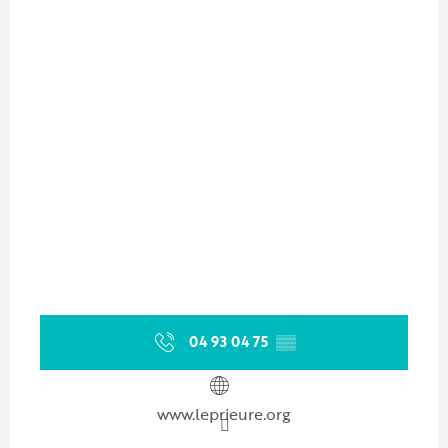
04 93 04 75
▒▒
www.leprieure.org