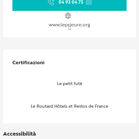
04 93 04 75
▒▒
www.leprieure.org
Offerte di prestazioni
Certificazioni
Certificazioni
Le petit futé
Le Routard Hôtels et Restos de France
Accessibilità