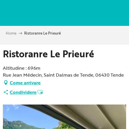
Aller
au
contenu
principal
Home
Ristoranre Le Prieuré
Ristoranre Le Prieuré
Altitudine : 696m
Rue Jean Médecin, Saint Dalmas de Tende, 06430 Tende
Come arrivare
Ajouter aux favoris
Condividere