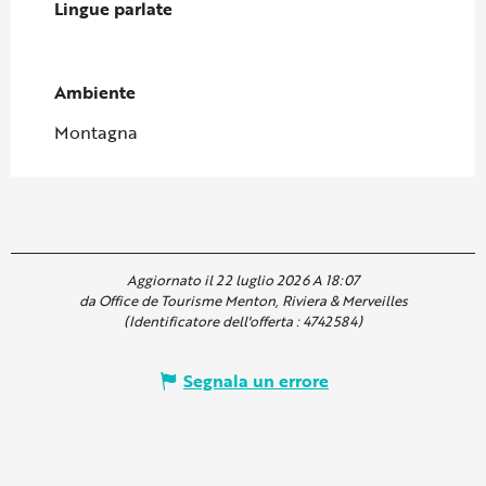
Lingue parlate
Lingue parlate
Ambiente
Ambiente
Montagna
Aggiornato il 22 luglio 2026 A 18:07
da Office de Tourisme Menton, Riviera & Merveilles
(Identificatore dell'offerta :
4742584
)
Segnala un errore