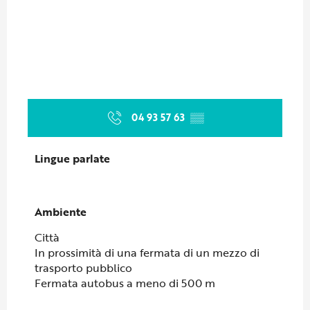
04 93 57 63
▒▒
Lingue parlate
Lingue parlate
Ambiente
Ambiente
Città
In prossimità di una fermata di un mezzo di
trasporto pubblico
Fermata autobus a meno di 500 m