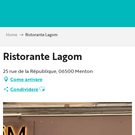
Aller
au
contenu
principal
Home
Ristorante Lagom
Ristorante Lagom
25 rue de la République, 06500 Menton
Come arrivare
Ajouter aux favoris
Condividere