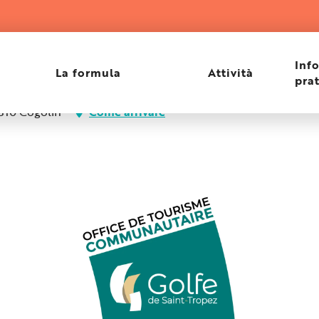
Inf
La formula
Attività
pra
3310 Cogolin
Come arrivare