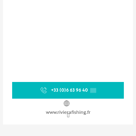
+33 (0)6 63 96 40
▒▒
www.rivierafishing.fr