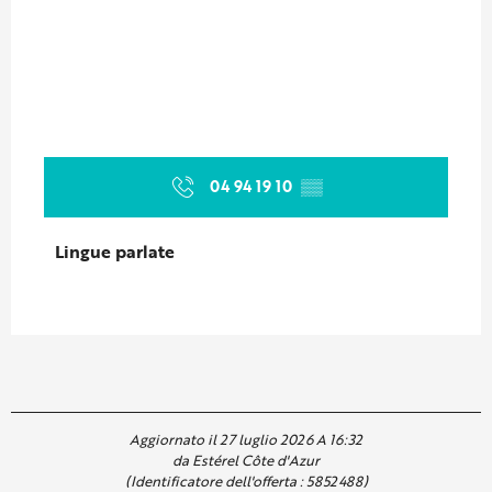
04 94 19 10
▒▒
Lingue parlate
Lingue parlate
Aggiornato il 27 luglio 2026 A 16:32
da Estérel Côte d'Azur
(Identificatore dell'offerta :
5852488
)