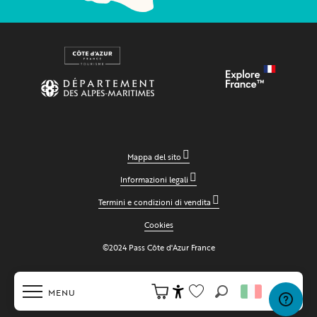
Mappa del sito
Informazioni legali
Termini e condizioni di vendita
Cookies
©2024 Pass Côte d'Azur France
MENU
Ricerca
Accessibilité
Voir les favoris