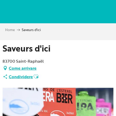
Aller
au
contenu
principal
Home
Saveurs d'ici
Saveurs d'ici
83700 Saint-Raphaël
Come arrivare
Ajouter aux favoris
Condividere