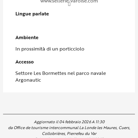
www.sellerie-varoise.com
Lingue parlate
Lingue parlate
Ambiente
Ambiente
In prossimità di un porticciolo
Accesso
Accesso
Settore Les Bormettes nel parco navale
Argonautic
Aggiornato il 04 febbraio 2026 A 11:30
da Office de tourisme intercommunal La Londe les Maures, Cuers,
Collobrières, Pierrefeu du Var