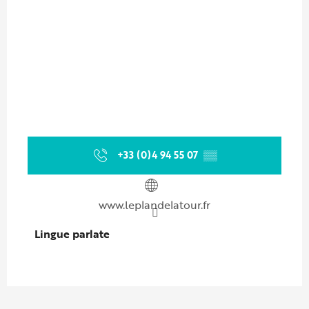
+33 (0)4 94 55 07
▒▒
www.leplandelatour.fr
Lingue parlate
Lingue parlate