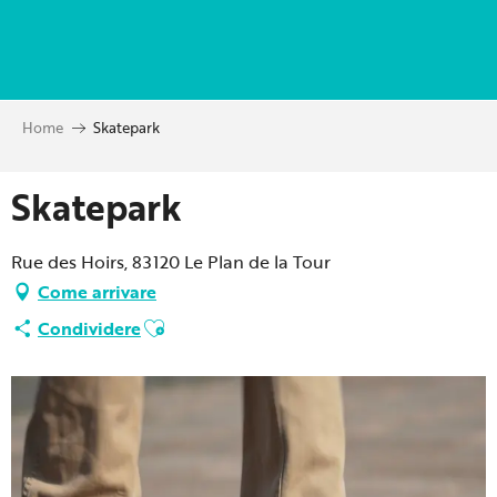
Aller
au
contenu
principal
Home
Skatepark
Skatepark
Rue des Hoirs, 83120 Le Plan de la Tour
Come arrivare
Ajouter aux favoris
Condividere