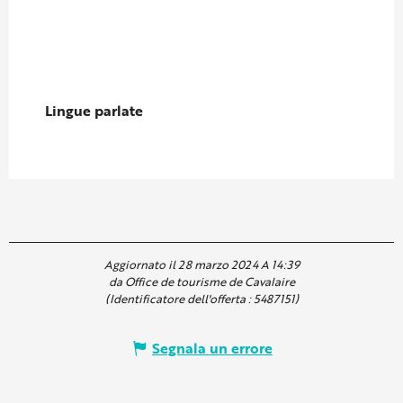
Lingue parlate
Lingue parlate
Aggiornato il 28 marzo 2024 A 14:39
da Office de tourisme de Cavalaire
(Identificatore dell'offerta :
5487151
)
Segnala un errore