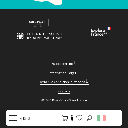
Mappa del sito
Informazioni legali
Termini e condizioni di vendita
Cookies
©2024 Pass Côte d'Azur France
MENU
Ricerca
Accessibilité
Voir les favoris