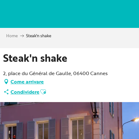
Aller
au
contenu
principal
Home
Steak'n shake
Steak'n shake
2, place du Général de Gaulle, 06400 Cannes
Come arrivare
Ajouter aux favoris
Condividere