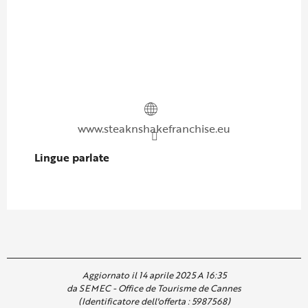
www.steaknshakefranchise.eu
Lingue parlate
Lingue parlate
Aggiornato il 14 aprile 2025 A 16:35
da SEMEC - Office de Tourisme de Cannes
(Identificatore dell'offerta :
5987568
)