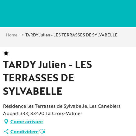
Aller
au
contenu
principal
Home
TARDY Julien - LES TERRASSES DE SYLVABELLE
TARDY Julien - LES
TERRASSES DE
SYLVABELLE
Résidence les Terrasses de Sylvabelle, Les Canebiers
Appart 333, 83420 La Croix-Valmer
Come arrivare
Ajouter aux favoris
Condividere