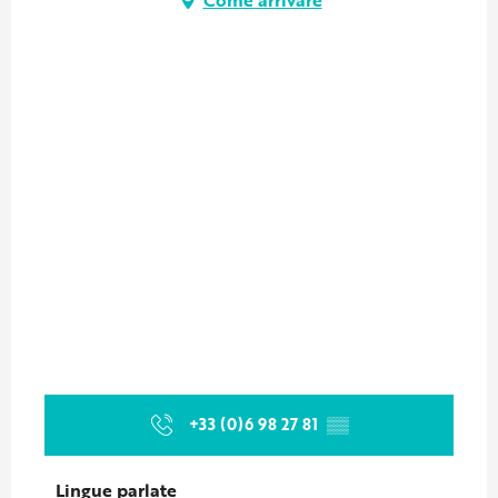
+33 (0)6 98 27 81
▒▒
Lingue parlate
Lingue parlate