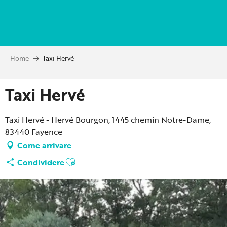
Aller
au
contenu
principal
Home
Taxi Hervé
Taxi Hervé
Taxi Hervé - Hervé Bourgon, 1445 chemin Notre-Dame,
83440 Fayence
Come arrivare
Ajouter aux favoris
Condividere