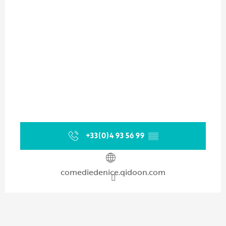
+33(0)4 93 56 99
▒▒
comediedenice.qidoon.com