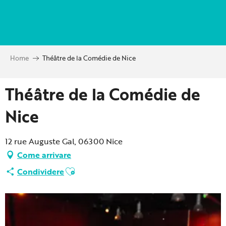
Aller
au
contenu
principal
Home
Théâtre de la Comédie de Nice
Théâtre de la Comédie de
Nice
12 rue Auguste Gal, 06300 Nice
Come arrivare
Ajouter aux favoris
Condividere