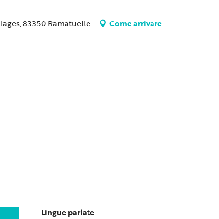
 Plages, 83350 Ramatuelle
Come arrivare
Lingue parlate
Lingue parlate