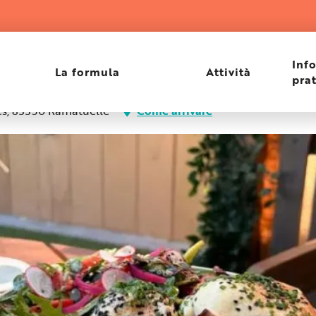
Inf
La formula
Attività
pra
ges, 83350 Ramatuelle
Come arrivare