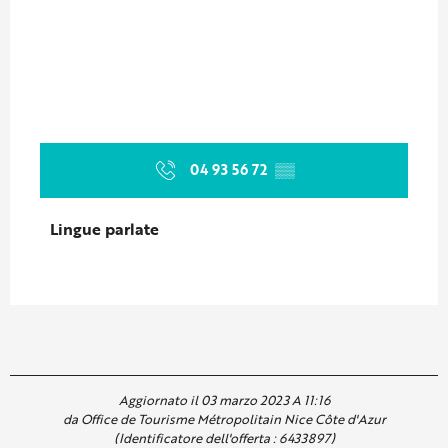
04 93 56 72
▒▒
Lingue parlate
Lingue parlate
Aggiornato il 03 marzo 2023 A 11:16
da Office de Tourisme Métropolitain Nice Côte d'Azur
(Identificatore dell'offerta :
6433897
)