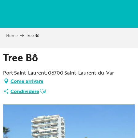
Aller
au
contenu
principal
Home
Tree Bô
Tree Bô
Port Saint-Laurent, 06700 Saint-Laurent-du-Var
Come arrivare
Ajouter aux favoris
Condividere