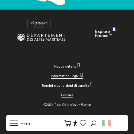
Mappa del sito
Informazioni legali
Termini e condizioni di vendita
Cookies
©2024 Pass Côte d'Azur France
MENU
Ricerca
Accessibilité
Voir les favoris