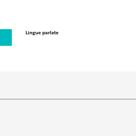
Lingue parlate
Lingue parlate