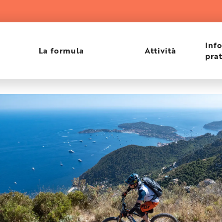
era
Inf
La formula
Attività
pra