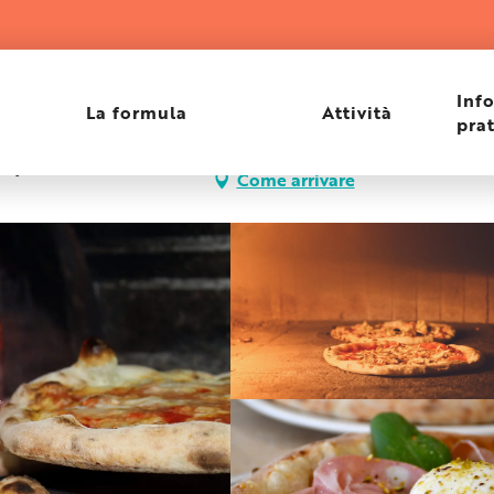
Inf
La formula
Attività
pra
ençal, 83380 Les
Come arrivare