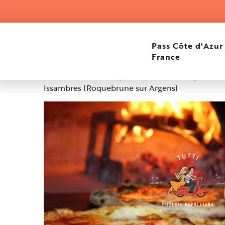
Aller
Home
Tutti
au
contenu
principal
Tutti
Pass Côte d'Azur
France
35 avenue des Eucalyptus Marbrés, Village Prov
Issambres (Roquebrune sur Argens)