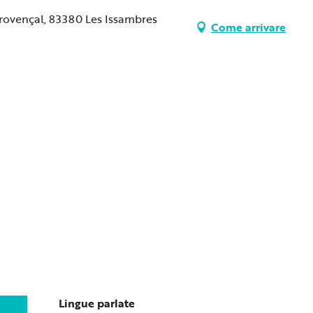
Provençal, 83380 Les Issambres
Come arrivare
Lingue parlate
Lingue parlate