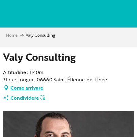
Aller
au
contenu
principal
Home
Valy Consulting
Valy Consulting
Altitudine : 1140m
31 rue Longue, 06660 Saint-Étienne-de-Tinée
Come arrivare
Ajouter aux favoris
Condividere