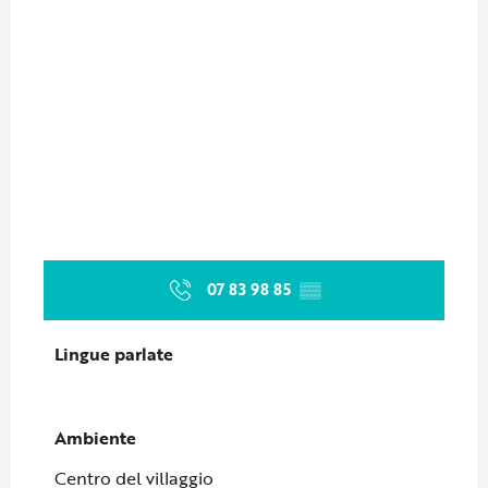
07 83 98 85
▒▒
Lingue parlate
Lingue parlate
Ambiente
Ambiente
Centro del villaggio