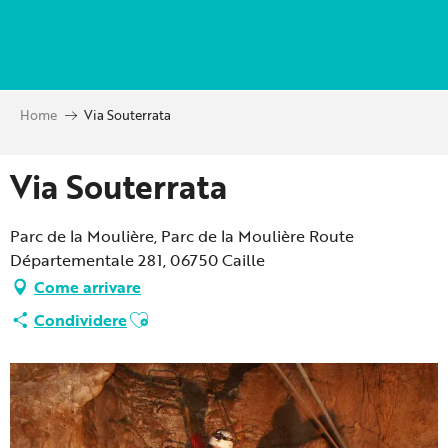
Aller
au
contenu
principal
Home
Via Souterrata
Via Souterrata
Parc de la Moulière, Parc de la Moulière Route
Départementale 281, 06750 Caille
Come arrivare
Ajouter aux favoris
Condividere