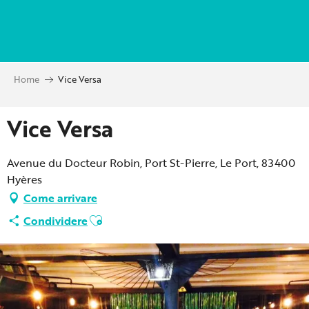
Aller
au
contenu
principal
Home
Vice Versa
Vice Versa
Avenue du Docteur Robin, Port St-Pierre, Le Port, 83400
Hyères
Come arrivare
Ajouter aux favoris
Condividere