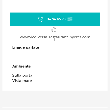
04 94 65 23
▒▒
www.vice-versa-restaurant-hyeres.com
Lingue parlate
Lingue parlate
Ambiente
Ambiente
Sulla porta
Vista mare