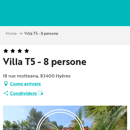
Aller
au
contenu
principal
Home
Villa T5 - 8 persone
Villa T5 - 8 persone
18 rue motteana, 83400 Hyères
Come arrivare
Ajouter aux favoris
Condividere