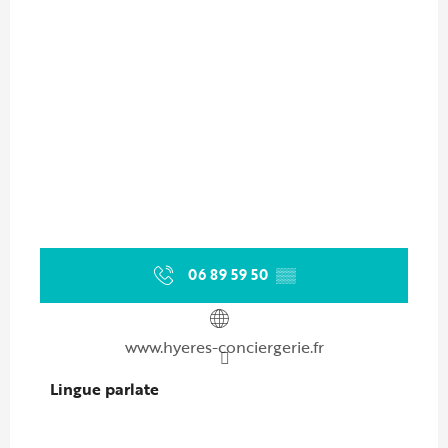
06 89 59 50
▒▒
www.hyeres-conciergerie.fr
Lingue parlate
Lingue parlate