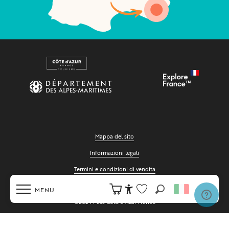
Mappa del sito
Informazioni legali
Termini e condizioni di vendita
Cookies
MENU
Ricerca
Accessibilité
©2024 Pass Côte d'Azur France
Voir les favoris